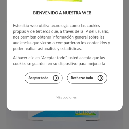
PRODUCTOS
RELACIONADOS
BIENVENIDO A NUESTRA WEB
Este sitio web utiliza tecnología como las cookies
propias y de terceros que, a través de la IP del usuario,
nos permiten obtener información general sobre las
audiencias que vieron o compartieron los contenidos y
poder realizar así análisis y estadísticas.
Al hacer clic en "Aceptar todo", usted acepta que las
cookies se guarden en su dispositivo para mejorar la
navegación del sitio, analizar el uso del mismo, y
colaborar con nuestros estudios de marketing para
Aceptar todo
Rechazar todo
brindarle una mejor experiencia.
Para más información, consulta nuestra
Política de
privacidad
.
Más opciones