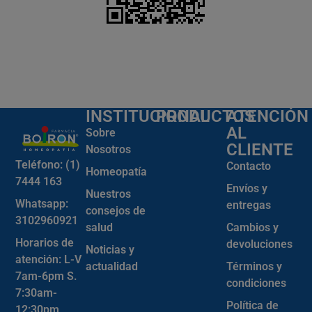
INSTITUCIONAL
PRODUCTOS
ATENCIÓN
AL
Sobre
CLIENTE
Nosotros
Teléfono: (1)
Contacto
Homeopatía
7444 163
Envíos y
Nuestros
Whatsapp:
entregas
consejos de
3102960921
salud
Cambios y
Horarios de
devoluciones
Noticias y
atención: L-V
actualidad
Términos y
7am-6pm S.
condiciones
7:30am-
Política de
12:30pm