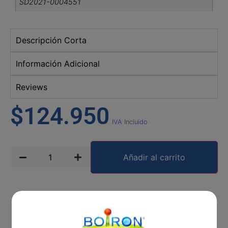
SD2021-0004551
Descripción Corta
Información Adicional
Reviews
$
124.950
IVA Incluido
Añadir al carrito