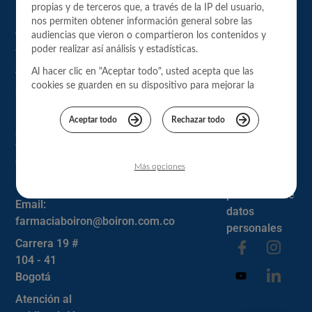
AL
Sobre
propias y de terceros que, a través de la IP del usuario,
CLIENTE
Nosotros
nos permiten obtener información general sobre las
Teléfono: (1)
audiencias que vieron o compartieron los contenidos y
Contacto
Homeopatía
poder realizar así análisis y estadísticas.
7444 163
Envíos y
Nuestros
Al hacer clic en "Aceptar todo", usted acepta que las
Whatsapp:
entregas
consejos de
cookies se guarden en su dispositivo para mejorar la
3102960921
salud
Cambios y
navegación del sitio, analizar el uso del mismo, y
Horarios de
colaborar con nuestros estudios de marketing para
devoluciones
Noticias y
Aceptar todo
Rechazar todo
brindarle una mejor experiencia.
atención: L-V
actualidad
Términos y
7am-6pm S.
Para más información, consulta nuestra
Política de
condiciones
7:30am-
privacidad
.
Más opciones
Política de
12:30pm
protección de
Email:
datos
farmaciaboiron@boiron.com.co
personales
Carrera 19 #
104 - 41
Bogotá
Atención al