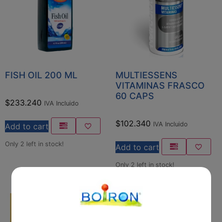
FISH OIL 200 ML
MULTIESSENS
VITAMINAS FRASCO
60 CAPS
$
233.240
IVA Incluido
$
102.340
IVA Incluido
Add to cart
Only 2 left in stock!
Add to cart
Only 2 left in stock!