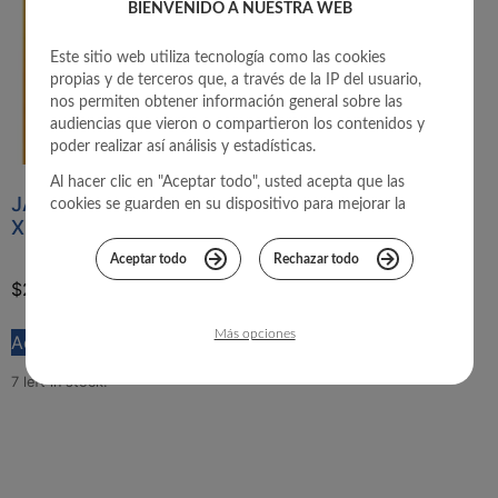
BIENVENIDO A NUESTRA WEB
Este sitio web utiliza tecnología como las cookies
propias y de terceros que, a través de la IP del usuario,
nos permiten obtener información general sobre las
audiencias que vieron o compartieron los contenidos y
poder realizar así análisis y estadísticas.
Al hacer clic en "Aceptar todo", usted acepta que las
JARRODOPHILUS E.P.S
cookies se guarden en su dispositivo para mejorar la
X 60
navegación del sitio, analizar el uso del mismo, y
colaborar con nuestros estudios de marketing para
Aceptar todo
Rechazar todo
brindarle una mejor experiencia.
$
221.221
IVA Incluido
Para más información, consulta nuestra
Política de
privacidad
.
Más opciones
Add to cart
7 left in stock!