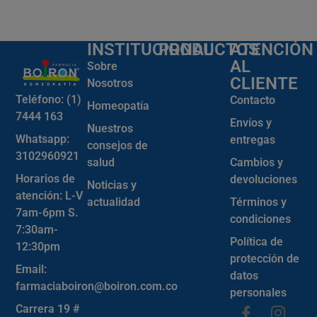
INSTITUCIONAL
PRODUCTOS
ATENCIÓN
AL
Sobre
CLIENTE
Nosotros
Teléfono: (1)
Contacto
Homeopatía
7444 163
Envíos y
Nuestros
Whatsapp:
entregas
consejos de
3102960921
salud
Cambios y
Horarios de
devoluciones
Noticias y
atención: L-V
actualidad
Términos y
7am-6pm S.
condiciones
7:30am-
Política de
12:30pm
protección de
Email:
datos
farmaciaboiron@boiron.com.co
personales
Carrera 19 #