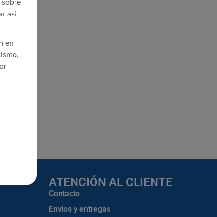
l sobre
r así
en en
mismo,
or
ATENCIÓN AL CLIENTE
Contacto
Envíos y entregas