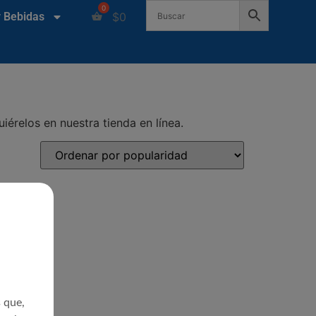
y Bebidas
$
0
érelos en nuestra tienda en línea.
s que,