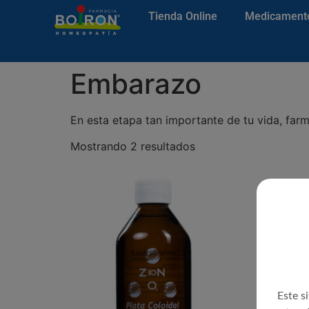
Tienda Online
Medicament
Embarazo
En esta etapa tan importante de tu vida, far
Mostrando 2 resultados
Este s