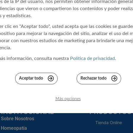
és de la IP del usuario, nos permiten obtener información genera
diencias que vieron o compartieron los contenidos y poder realiza
s y estadísticas.
er clic en "Aceptar todo", usted acepta que las cookies se guard
DE BAÑO 500ML
positivo para mejorar la navegación del sitio, analizar el uso del 
ELA
borar con nuestros estudios de marketing para brindarle una mej
encia.
23
IVA Incluido
ás información, consulta nuestra
Política de privacidad
.
 cart
ft in stock!
Aceptar todo
Rechazar todo
Más opciones
INSTITUCIONAL
PRODUCTOS
Sobre Nosotros
Tienda Online
Homeopatía