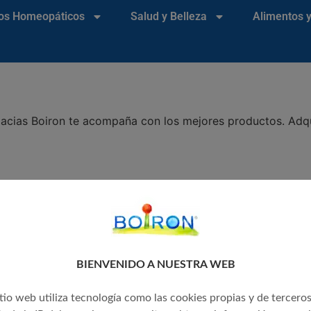
os Homeopáticos
Salud y Belleza
Alimentos 
macias Boiron te acompaña con los mejores productos. Adqui
BIENVENIDO A NUESTRA WEB
itio web utiliza tecnología como las cookies propias y de tercero