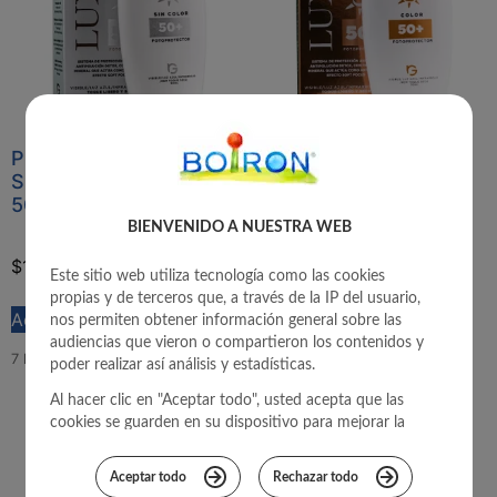
PROTECTOR SOLAR
PROTECTOR SOLAR
SIN COLOR LUXKIN
COLOR LUXKIN 50ML
50ML
BIENVENIDO A NUESTRA WEB
$
118.900
IVA Incluido
$
118.900
IVA Incluido
Este sitio web utiliza tecnología como las cookies
Add to cart
propias y de terceros que, a través de la IP del usuario,
Add to cart
nos permiten obtener información general sobre las
Only 2 left in stock!
audiencias que vieron o compartieron los contenidos y
7 left in stock!
poder realizar así análisis y estadísticas.
Al hacer clic en "Aceptar todo", usted acepta que las
cookies se guarden en su dispositivo para mejorar la
navegación del sitio, analizar el uso del mismo, y
colaborar con nuestros estudios de marketing para
Aceptar todo
Rechazar todo
brindarle una mejor experiencia.